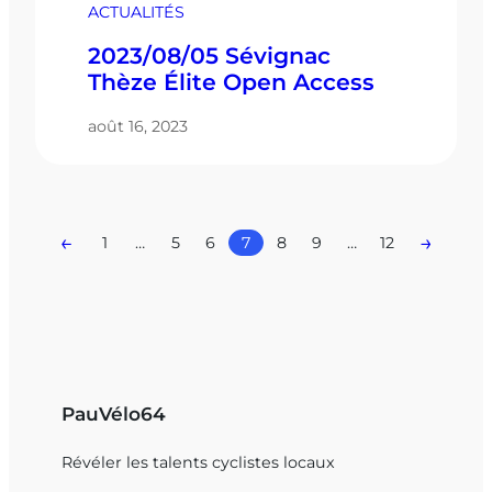
ACTUALITÉS
2023/08/05 Sévignac
Thèze Élite Open Access
août 16, 2023
←
→
1
…
5
6
7
8
9
…
12
PauVélo64
Révéler les talents cyclistes locaux