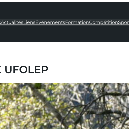
s
Actualités
Liens
Événements
Formation
Compétition
Spon
CX UFOLEP