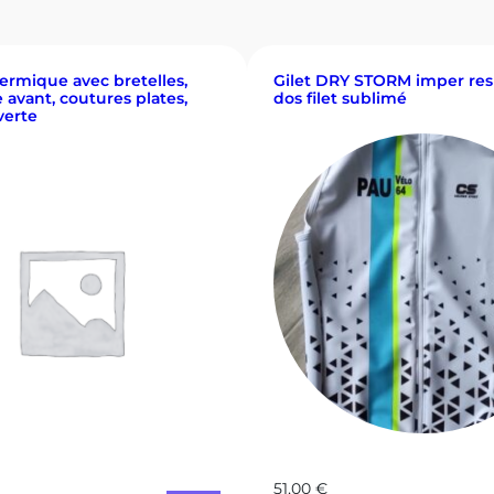
hermique avec bretelles,
Gilet DRY STORM imper resp
 avant, coutures plates,
dos filet sublimé
verte
51,00
€