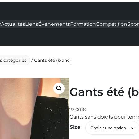
s
Actualités
Liens
Événements
Formation
Compétition
Spon
 catégories
/ Gants été (blanc)
Gants été (b
23,00
€
Gants sans doigts pour temp
Size