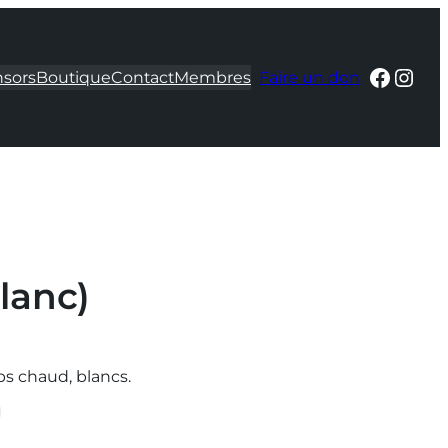
Faceb
Inst
sors
Boutique
Contact
Membres
Faire un don
lanc)
s chaud, blancs.