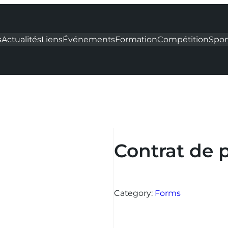
s
Actualités
Liens
Événements
Formation
Compétition
Spon
Contrat de p
Category:
Forms