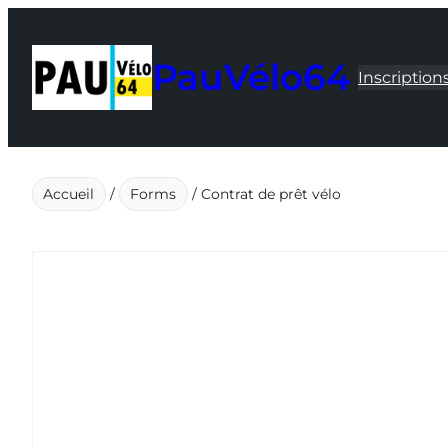
Aller
au
PauVélo64
contenu
Inscription
Accueil
/
Forms
/ Contrat de prêt vélo