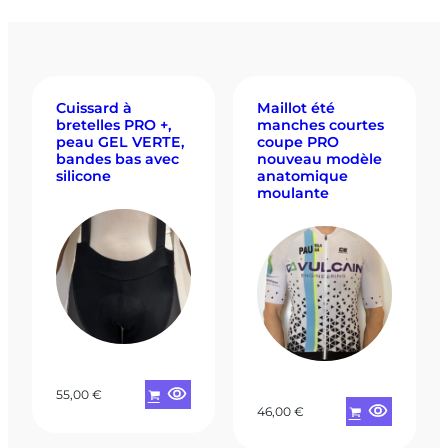
Cuissard à
Maillot été
bretelles PRO +,
manches courtes
peau GEL VERTE,
coupe PRO
bandes bas avec
nouveau modèle
silicone
anatomique
moulante
55,00
€
46,00
€