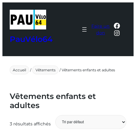
Aller
au
contenu
Faceb
Faire un
Insta
don
PauVélo64
Accueil
/
Vêtements
/ Vêtements enfants et adultes
Vêtements enfants et
adultes
3 résultats affichés