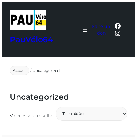
Aller
au
contenu
Faceb
Faire un
Insta
don
PauVélo64
Accueil
/ Uncategorized
Uncategorized
Voici le seul résultat