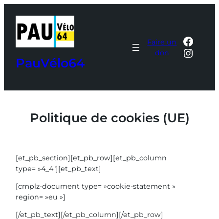
Aller
au
contenu
Faceb
Faire un
Insta
don
PauVélo64
Politique de cookies (UE)
[et_pb_section][et_pb_row][et_pb_column
type= »4_4″][et_pb_text]
[cmplz-document type= »cookie-statement »
region= »eu »]
[/et_pb_text][/et_pb_column][/et_pb_row]