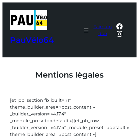
Aller
au
contenu
Faceb
Faire un
Insta
don
PauVélo64
Mentions légales
[et_pb_section fb_built= »1″
theme_builder_area= »post_content »
_builder_version= »4.17.4″
_module_preset= »default »][et_pb_row
_builder_version= »4.17.4″ _module_preset= »default »
theme_builder_area= »post_content »]