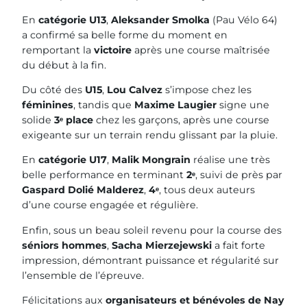
En
catégorie U13
,
Aleksander Smolka
(Pau Vélo 64)
a confirmé sa belle forme du moment en
remportant la
victoire
après une course maîtrisée
du début à la fin.
Du côté des
U15
,
Lou Calvez
s’impose chez les
féminines
, tandis que
Maxime Laugier
signe une
solide
3ᵉ place
chez les garçons, après une course
exigeante sur un terrain rendu glissant par la pluie.
En
catégorie U17
,
Malik Mongrain
réalise une très
belle performance en terminant
2ᵉ
, suivi de près par
Gaspard Dolié Malderez
,
4ᵉ
, tous deux auteurs
d’une course engagée et régulière.
Enfin, sous un beau soleil revenu pour la course des
séniors hommes
,
Sacha Mierzejewski
a fait forte
impression, démontrant puissance et régularité sur
l’ensemble de l’épreuve.
Félicitations aux
organisateurs et bénévoles de Nay