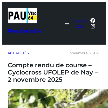
Aller
au
contenu
Faceb
Faire un
Insta
don
PauVélo64
ACTUALITÉS
novembre 3, 2025
Compte rendu de course –
Cyclocross UFOLEP de Nay –
2 novembre 2025