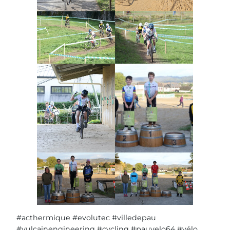
#acthermique #evolutec #villedepau
#vulcainengineering #cycling #pauvelo64 #vélo