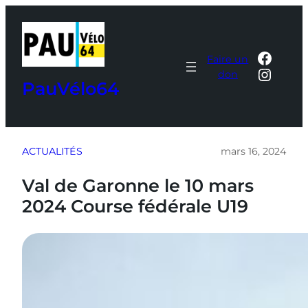
Aller
au
contenu
Faceb
Faire un
Insta
don
PauVélo64
ACTUALITÉS
mars 16, 2024
Val de Garonne le 10 mars
2024 Course fédérale U19