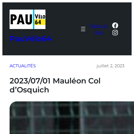
Aller
au
contenu
Faceb
Faire un
Insta
don
PauVélo64
ACTUALITÉS
juillet 2, 2023
2023/07/01 Mauléon Col
d’Osquich