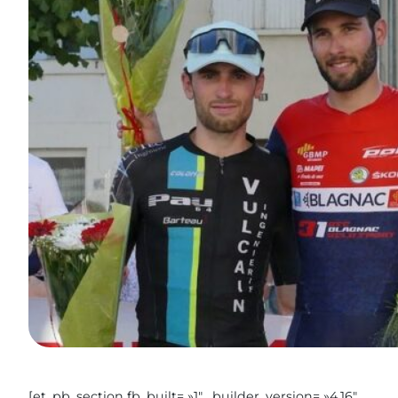
[et_pb_section fb_built= »1″ _builder_version= »4.16″