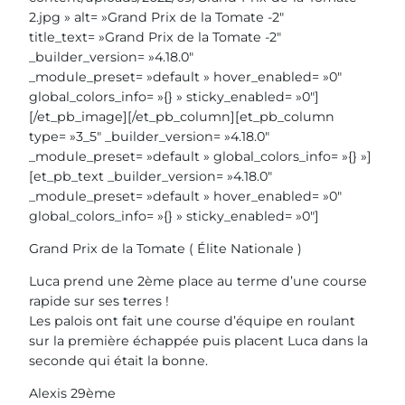
2.jpg » alt= »Grand Prix de la Tomate -2″
title_text= »Grand Prix de la Tomate -2″
_builder_version= »4.18.0″
_module_preset= »default » hover_enabled= »0″
global_colors_info= »{} » sticky_enabled= »0″]
[/et_pb_image][/et_pb_column][et_pb_column
type= »3_5″ _builder_version= »4.18.0″
_module_preset= »default » global_colors_info= »{} »]
[et_pb_text _builder_version= »4.18.0″
_module_preset= »default » hover_enabled= »0″
global_colors_info= »{} » sticky_enabled= »0″]
Grand Prix de la Tomate ( Élite Nationale )
Luca prend une 2ème place au terme d’une course
rapide sur ses terres !
Les palois ont fait une course d’équipe en roulant
sur la première échappée puis placent Luca dans la
seconde qui était la bonne.
Alexis 29ème