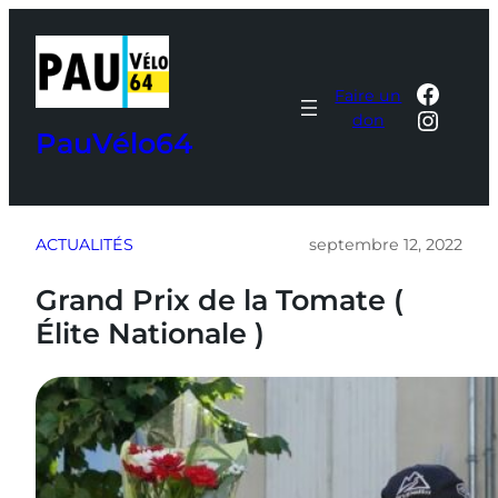
Aller
au
contenu
Faceb
Faire un
Insta
don
PauVélo64
ACTUALITÉS
septembre 12, 2022
Grand Prix de la Tomate (
Élite Nationale )