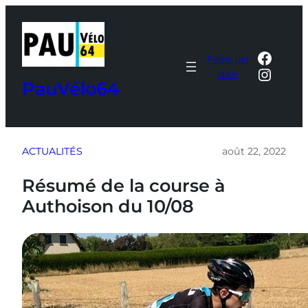
Aller
au
contenu
Faceb
Faire un
Insta
don
PauVélo64
ACTUALITÉS
août 22, 2022
Résumé de la course à
Authoison du 10/08